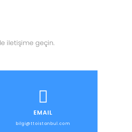
mle iletişime geçin.
EMAIL
bilgi@ttoistanbul.com