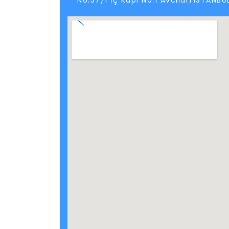
No:37/1 İç Kapı No:1 Avcılar/İSTANBU