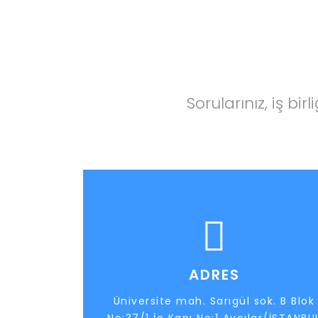
Sorularınız, iş bir
ADRES
Üniversite mah. Sarıgül sok. B Blok