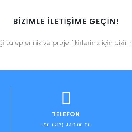
BİZİMLE İLETİŞİME GEÇİN!
liği talepleriniz ve proje fikirleriniz için bizi
TELEFON
+90 (212) 440 00 00